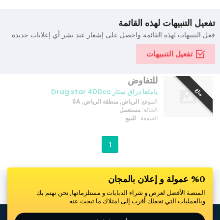
تفعيل التنبيهات لهذه القائمة
فعل التنبيهات لهذه القائمة واحصل على إشعار عند نشر أي إعلانات جديدة.
تفعيل التنبيهات
للتفاوض
مباع
ياماها دراق ستار Drag star 400cc
الموقع:
الرياض, منطقة الرياض, SA
الحالة:
مستعمل
الصفقة :
للبيع
1
%0 عمولة و إعلان بالمجان
المنصة الأفضل لعرض و شراء الدبابات و مستلزماتها, نحن نهتم بك
وبالعمليات التي تجعلك أقرب إلى امتلاك ما تبحث عنه.