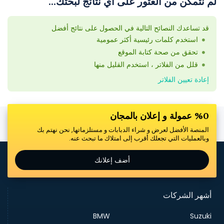
لم نتمكن من العثور على أي نتائج لبحثك...
قد تساعدك النصائح التالية في الحصول على نتائج أفضل
استخدم كلمات رئيسية أكثر عمومية
تحقق من صحة كتابة الموقع
قلل من الفلاتر ، استخدم القليل منها
إعادة تعيين الفلاتر
%0 عمولة و إعلان بالمجان
المنصة الأفضل لعرض و شراء الدبابات و مستلزماتها, نحن نهتم بك
وبالعمليات التي تجعلك أقرب إلى امتلاك ما تبحث عنه.
أضف إعلانك
أشهر الشركات
BMW
Suzuki