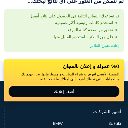
لم نتمكن من العثور على أي نتائج لبحثك...
قد تساعدك النصائح التالية في الحصول على نتائج أفضل
استخدم كلمات رئيسية أكثر عمومية
تحقق من صحة كتابة الموقع
قلل من الفلاتر ، استخدم القليل منها
إعادة تعيين الفلاتر
%0 عمولة و إعلان بالمجان
المنصة الأفضل لعرض و شراء الدبابات و مستلزماتها, نحن نهتم بك
وبالعمليات التي تجعلك أقرب إلى امتلاك ما تبحث عنه.
أضف إعلانك
أشهر الشركات
BMW
Suzuki