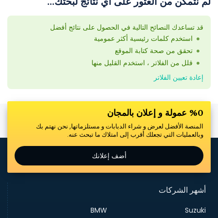
لم نتمكن من العثور على أي نتائج لبحثك...
قد تساعدك النصائح التالية في الحصول على نتائج أفضل
استخدم كلمات رئيسية أكثر عمومية
تحقق من صحة كتابة الموقع
قلل من الفلاتر ، استخدم القليل منها
إعادة تعيين الفلاتر
%0 عمولة و إعلان بالمجان
المنصة الأفضل لعرض و شراء الدبابات و مستلزماتها, نحن نهتم بك
وبالعمليات التي تجعلك أقرب إلى امتلاك ما تبحث عنه.
أضف إعلانك
أشهر الشركات
BMW
Suzuki