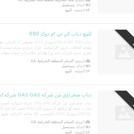
الحالة:
مستعمل
الصفقة :
للبيع
للبيع دباب كي تي ام دوك 690
دباب KTM DUKE 690 موديل
طيحه اضافات: قزوز اكرابوفيك عازل حراري شبك حمايه لر
جنزير جديد كفرات جدد ورا وقدام سلايدرات حمايه معاه ب
جدد مرايات وساعة الوكاله موجودين الدباب مريح سيت ما
الموقع:
الدمام, المنطقة الشرقية, SA
الطويله عزم نشيط للويل واللعب لا يشترط وجود رخصه *الت
الحالة:
مستعمل
الصفقة :
للبيع
دباب صحراوي من شركه GAS GAS شركه اسبانيه
STROKE موديل 2020 الممشى 46 ساعه ا
حمايه مكينه حمايه سلف حمايه كلتش حمايه اليد كت ستي
الموقع:
الدمام, المنطقة الشرقية, SA
الحالة:
مستعمل
سعر ا...
الصفقة :
للبيع