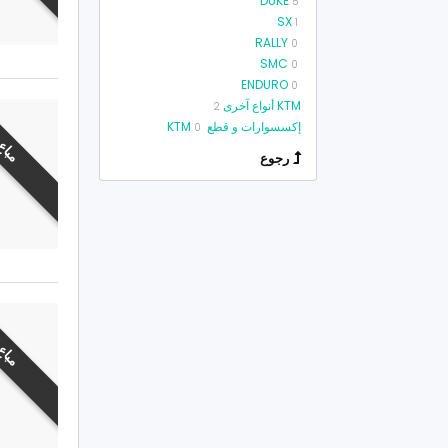
DUKE
5
SX
1
RALLY
0
SMC
0
ENDURO
0
KTM أنواع آخرى
2
إكسسوارات و قطع KTM
0
مباع
رجوع
مباع