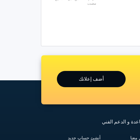
مضت
أضف إعلانك
عدة و الدعم الفني
معنا
أنشئ حساب جديد