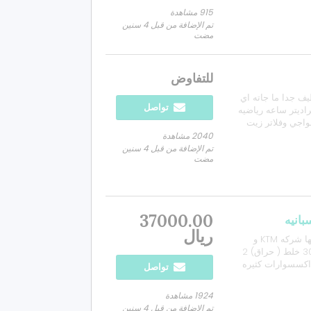
915 مشاهدة
تم الإضافة من قبل 4 سنين
مضت
للتفاوض
 2013 ممشى 13 الدباب نظيف جدا ما جاته اي
تواصل
اديتر ساعه رياضيه
واجي وفلاتر زيت
 يتعب للجلسه
2040 مشاهدة
وا...
تم الإضافة من قبل 4 سنين
مضت
37000.00
ريال
دباب صحراوي من شركه GAS GAS شركه اسبانيه اشترتها شركه KTM و
صارت تابعه لها وكيلها الرسمي الان KTM حجم الدراجه 300 خلط ( حراق) 2
لدراجه عليها اكسسوارات كثيره
تواصل
كرات كامل
دركسون رياضي اقزوز كامل من شركه FMF صياناته كلها تتم كل 15 ساعه
1924 مشاهدة
تم الإضافة من قبل 4 سنين