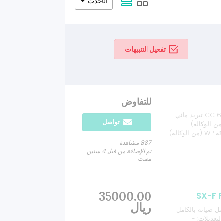
الأحدث
تفعيل التنبيهات
للتفاوض
البايك لسه تحت الضمان المواصفات : - حجم المكينة 690 CC تبريد مائي -
تواصل
فرامل بريمبو (من الوكالة) -
إكزوست أكرابوفيك (من الوكالة) - سسبنشن رياضي ماركة WP (من الوكالة)
شة TFT ليلي/نهاري أوتوماتيكي (لونين) - أنوار LED - وضعيات قيادة
887 مشاهدة
تم الإضافة من قبل 4 سنين
مضت
35000.00
ريال
ل صيانه بالكامل
تعديلات: -