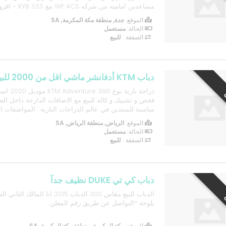
مساعدين اماميه من 
الموقع:
جدة, منطقة مكة المكرمة, SA
الطويل يسع 12 لتر من شركه Acerbis - كفرات جديده من شركه ...
الحالة:
مستعمل
الصفقة :
للبيع
دباب KTM أدفانشر ماشي اقل من 2000 للبيع
دراجة نارية 
فحص و تشييك و كالة للبيع مع الاضافات الدارجة داخل الض
مناسبة للمبتدين في عالم الدراجات النارية . المواصفات ا
المحرك 390 CC -سعة خزان الوقو
الموقع:
الرياض, منطقة الرياض, SA
KM 2000 -نوع تبريد المحرك مائي -فرامل مانعة للانغلاق ABS -...
الحالة:
مستعمل
الصفقة :
للبيع
دباب كي تي DUKE نظيف جدآ
الدباب للبيع مقاس 300 الدباب 2015 انا
بلوحة *التواصل عن طريق رقم المعلن
الموقع:
مكة المكرمة, منطقة مكة المكرمة, SA