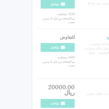
شركه WP 4CS مع KYB SSS - اقزوزست من شركة
تواصل
اوكرابوفيك تيتانيوم - مساعد خلفي من شركه Ohlins TTX - تانكي للمدى
7520 مشاهدة
تم الإضافة من قبل 4 سنين
مضت
للتفاوض
نوع KTM Adventure 390 موديل 2020 استخدام شخصي -
تواصل
مان حالة ممتازة و
لاساسية : -سعة
د L13.4 -المسافة المقطوعة لم يصل
1460 مشاهدة
تم الإضافة من قبل 4 سنين
مضت
20000.00
ريال
 المالك الثاني الدباب نظيف مخزن
تواصل