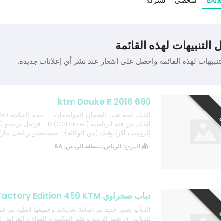
لانات
شخصي
لشركة
 التنبيهات لهذه القائمة
تنبيهات لهذه القائمة واحصل على إشعار عند نشر أي إعلانات جديدة.
ktm Douke R 2016 690
البايك من فئة الرياضية (Cabriolet) R - 
- شا
الموقع:
الرياض, منطقة الرياض, SA
متعددة (Sport, Street, Rain) - أنظمة أمان متعددة ب...
دباب صحراوي SX-F Factory Edition 450 KTM
الدباب يعتبر جديد تم اضافة تعديلات وجميعها اصليه تم عم
للدباب زي تغيير الزيت و فلتر المكينة و الهواء و الفرامل ال