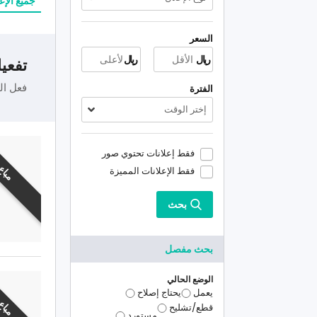
جميع الإع
السعر
ريال
ريال
تفعيل
فعل ال
الفترة
إختر الوقت
فقط إعلانات تحتوي صور
مباع
فقط الإعلانات المميزة
بحث
بحث مفصل
الوضع الحالي
يعمل
يحتاج إصلاح
مباع
قطع/تشليح
مستورد