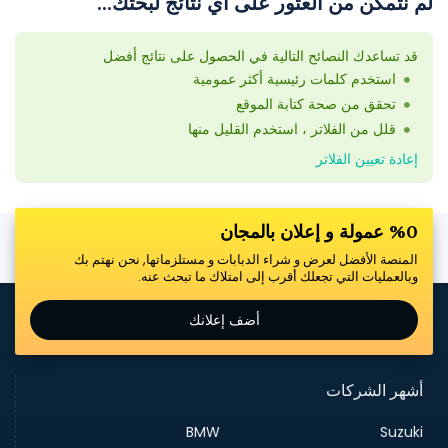
لم نتمكن من العثور على أي نتائج لبحثك...
قد تساعدك النصائح التالية في الحصول على نتائج أفضل
استخدم كلمات رئيسية أكثر عمومية
تحقق من صحة كتابة الموقع
قلل من الفلاتر ، استخدم القليل منها
إعادة تعيين الفلاتر
%0 عمولة و إعلان بالمجان
المنصة الأفضل لعرض و شراء الدبابات و مستلزماتها, نحن نهتم بك
وبالعمليات التي تجعلك أقرب إلى امتلاك ما تبحث عنه.
أضف إعلانك
أشهر الشركات
BMW
Suzuki