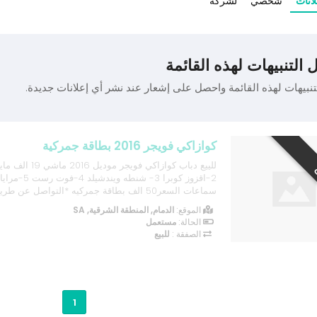
لانات
شخصي
لشركة
 التنبيهات لهذه القائمة
تنبيهات لهذه القائمة واحصل على إشعار عند نشر أي إعلانات جديدة.
كوازاكي فويجر 2016 بطاقة جمركية
سماعات السعر50 الف بطاقة جمركيه *التواصل عن
المعلن
الموقع:
الدمام, المنطقة الشرقية, SA
الحالة:
مستعمل
الصفقة :
للبيع
1