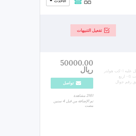
الأحدث
تفعيل التنبيهات
50000.00
ريال
للييع دباب كوازاكي فويجر موديل 2016 ماشي 19 الف مايل عليه 1-كب هولدر
2-اقزوز كوبرا 3- شنطه ويندشيلد 4-فوت رست 5-مرايات 6- اربع
 طريق رقم جوال
تواصل
2161 مشاهدة
تم الإضافة من قبل 4 سنين
مضت