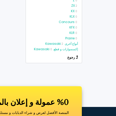
Z
0
ZX
2
KX
0
KLX
0
Concours
0
KFX
0
KLR
0
Prairie
0
أنواع أخرى Kawasaki
2
إكسسوارات و قطع Kawasaki
0
رجوع
%0 عمولة و إعلان بالمجان
المنصة الأفضل لعرض و شراء الدبابات و مستلزم