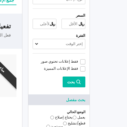
جميع الإع
السعر
ريال
ريال
تفعيل
فعل ال
الفترة
إختر الوقت
فقط إعلانات تحتوي صور
مباع
فقط الإعلانات المميزة
بحث
بحث مفصل
الوضع الحالي
يعمل
يحتاج إصلاح
قطع/تشليح
مستورد