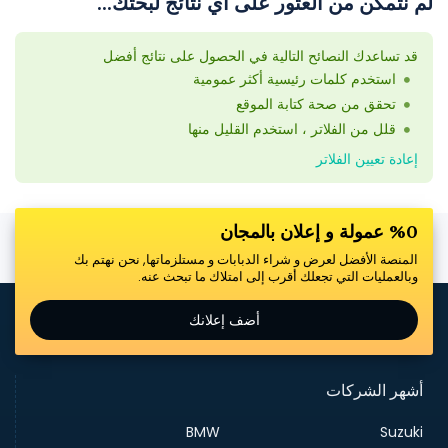
لم نتمكن من العثور على أي نتائج لبحثك...
قد تساعدك النصائح التالية في الحصول على نتائج أفضل
استخدم كلمات رئيسية أكثر عمومية
تحقق من صحة كتابة الموقع
قلل من الفلاتر ، استخدم القليل منها
إعادة تعيين الفلاتر
%0 عمولة و إعلان بالمجان
المنصة الأفضل لعرض و شراء الدبابات و مستلزماتها, نحن نهتم بك
وبالعمليات التي تجعلك أقرب إلى امتلاك ما تبحث عنه.
أضف إعلانك
أشهر الشركات
BMW
Suzuki