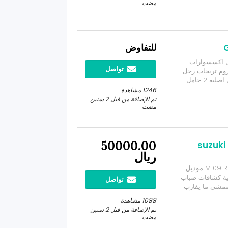
مضت
للتفاوض
وندا ( رحال ) Gold Wing ليفل 1 كامل اكسسوارات
تواصل
روم تريحات رجل
كروم خلفية وامامية ريموت كنترول 2 مفتاح اصلي 2 ارايل اصليه 2 حامل
 مساعدات اماميه
1246 مشاهدة
تم الإضافة من قبل 2 سنين
مضت
50000.00
 suzuki boulevard
ريال
دباب سوزوكي بوليفارد نوع M109 R suzuki boulevard m109r موديل
ي أصلية كشافات ضباب
تواصل
ممشى ما يقارب
٤٠٠ كيلو قزاز حمايه أمامي تنزيلة ٢ إنش خلفية طربال حماية الحد 50 ألف
1088 مشاهدة
تم الإضافة من قبل 2 سنين
مضت