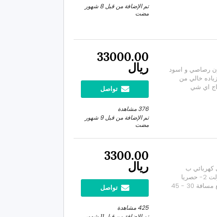
تم الإضافة من قبل 8 شهور
مضت
33000.00
ريال
لون رصاصي و اسود
شى 12500 ميل قابل للزياده خالي من
اج اي شي
تواصل
ل وسادة مقعد
ة باك ريست مع...
376 مشاهدة
تم الإضافة من قبل 9 شهور
مضت
3300.00
ريال
 كهربائي ب
بالشكل الجذاب والعملاق المواصفات: 1- جهد قوي 60 فولت 2- حصريا
الوحيد ببطارية عملاقة 20 الف ملي امبير ليثيوم . 3-تقطع مسافة 30 - 45
تواصل
كيلو متر في الشحنة الواحدة . 4- سرعة من 60الى 65 كيلو متر 5- ليد
425 مشاهدة
تم الإضافة من قبل 11 شهور