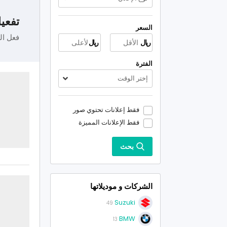
تفعيل
السعر
فعل ال
ريال
ريال
الفترة
إختر الوقت
فقط إعلانات تحتوي صور
فقط الإعلانات المميزة
بحث
الشركات و موديلاتها
Suzuki
49
BMW
13