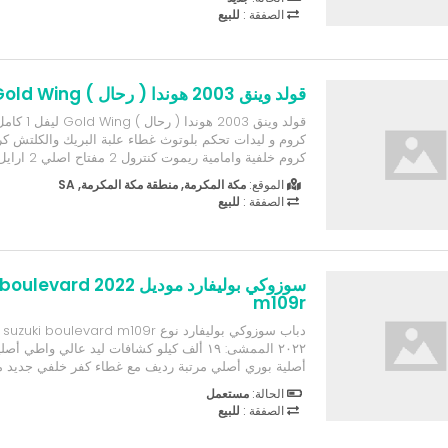
الصفقة :
للبيع
قولد وينق 2003 هوندا ( رحال ) Gold Wing
قولد وينق 2003 ه
كروم و ليدات تحكم بلوتوث غطاء علبة البريك والكلتش ك
علم كروم طيس كروم اماميه ليدات كشافات زينون ليدات
الموقع:
مكة المكرمة, منطقة مكة المكرمة, SA
واشارة براقات امامية وخلفية ليدات سماعات 4 سماعات جديده نياكل...
الصفقة :
للبيع
سوزوكي بوليفارد موديل 2022
m109r
٢٠٢٢ الممشى: ١٩ ألف كيلو كشافات ليد عالي واط
أصلية بوري أصلي مرتبة رديف مع غطاء كفر خلفي جديد 
الحالة:
مستعمل
قابل للتفاوض الرجاء التواصل عن طريق الواتساب
الصفقة :
للبيع