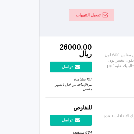
تفعيل التنبيهات
26000.00
ريال
بسم الله الرحمن الرحيم، أعرض لكم دباب سوزوكي ريس مقاس 600 لون
محول موديل 2023 التحويل يكون بتغيير لون
الفيابر فقط فالشكل موحد من 2011-2026. المواصفات: -البايك عليه ppf
تواصل
 ضمان 10 سنين. - عليه برمجة داينو عند
بريد على حر...
127 مشاهدة
تم الإضافة من قبل 1 شهر
ماضي
للتفاوض
ممشى 51 الف كيلو ستوك الاضافات قاعدة
تواصل
634 مشاهدة