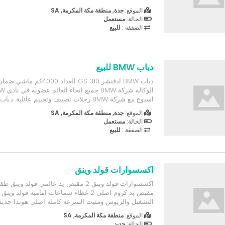
الموقع:
جدة, منطقة مكة المكرمة, SA
الحالة:
مستعمل
الصفقة :
للبيع
دباب BMW للبيع
دباب BMW ادفنشر 310 GS العدا
اسبوع مع شركة BMW رحلات تصييف وتخييم عائلية
الموقع:
جدة, منطقة مكة المكرمة, SA
الرجاء الاتصال او الواتس اب 0569544198 ورجاء لا يتواصل ا...
الحالة:
مستعمل
الصفقة :
للبيع
اكسسوارات قولد وينق
مقبض يد كروم اصلي 2 غطاء سماعات اماميه قول
ذهبي اصلي مفتاح قولد وينق ذه
الموقع:
منطقة مكة المكرمة, SA
قير الكتروني هوندا طقم جلود غطاء مرايات امامية غطاء ا
الحالة:
جديد