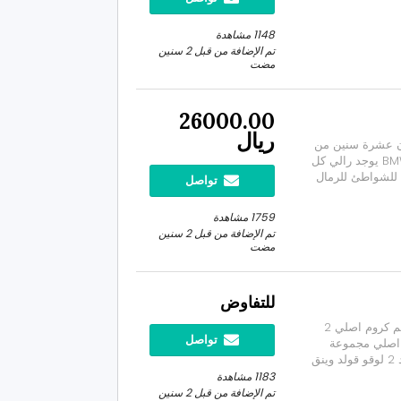
1148 مشاهدة
تم الإضافة من قبل 2 سنين
مضت
26000.00
ريال
د 4000كم ماشي ضمان عشرة سنين من
الوكالة شركة BMW جميع انحاء العالم عضوية في نادي BMW يوجد رالي كل
. دباب للشواطئ للرمال
تواصل
للاودية جبال للنزهة والسفر. دباب جدا ممتع للمبتدأ والمحترف. الموديل 2023
1759 مشاهدة
تم الإضافة من قبل 2 سنين
مضت
للتفاوض
اكسسوارات قولد وينق 2 مقبض يد عالمي قولد وينق طقم كروم اصلي 2
تواصل
د وينق اصلي مجموعة
التشغيل والريوس ومثبت السرعه كامله اصلي هوندا جديد 2 لوقو قولد وينق
بي الاصلي 2 غطاء هوايات علوية كروم عداد
1183 مشاهدة
صبات اشا...
تم الإضافة من قبل 2 سنين