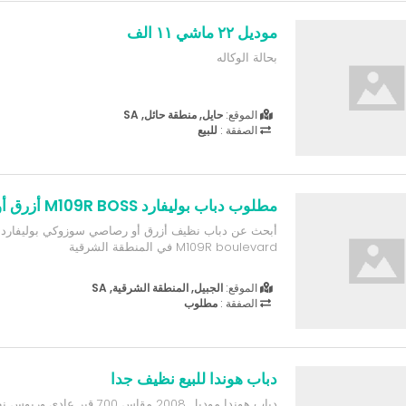
موديل ٢٢ ماشي ١١ الف
بحالة الوكاله
الموقع:
حايل, منطقة حائل, SA
الصفقة :
للبيع
مطلوب دباب بوليفارد M109R BOSS أزرق أو رصاصي
M109R boulevard في المنطقة الشرقية
الموقع:
الجبيل, المنطقة الشرقية, SA
الصفقة :
مطلوب
دباب هوندا للبيع نظيف جدا
دباب هوندا موديل 2008 مقاس 700 قير