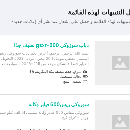
 التنبيهات لهذه القائمة
تنبيهات لهذه القائمة واحصل على إشعار عند نشر أي إعلانات جديدة.
دباب سوزوكي gsxr-600 نظيف جدًا
اسمنتي مطفي موديل 2011 
مطفي ومعالجه ذاتيه من جونسون
الموقع:
جدة, منطقة مكة المكرمة, SA
مهندس حسين الصايغ تشمل: اداء - باكات مميزه - مراوح ت
الحالة:
مستعمل
الصفقة :
للبيع
سوزوكي ريس600 فيابر وكالة
سوزوكي مقاس 600 فيابر وكالة 
جوال + كراج كيج