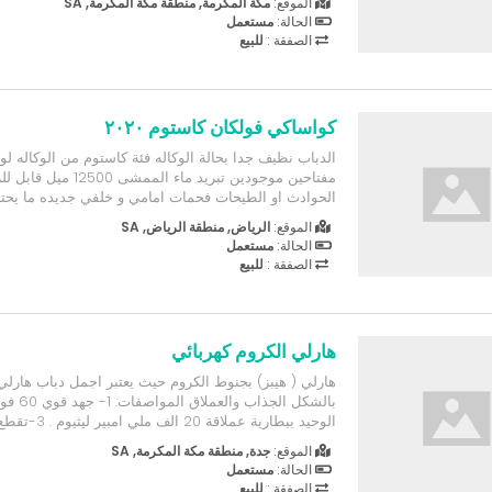
الموقع:
مكة المكرمة, منطقة مكة المكرمة, SA
الحالة:
مستعمل
الصفقة :
للبيع
كواساكي فولكان كاستوم ٢٠٢٠
الدباب نظيف جدا بحالة الوكاله فئة كاستوم من الوكاله 
مفتاحين موجودين تبريد ماء المم
الحوادث او الطيحات فحمات امامي و خلفي جديده ما يحت
ماشاءالله شغل و توكل الاضافات: حامل اكواب حامل جوا
الموقع:
الرياض, منطقة الرياض, SA
اضافية مريحة كشافات ليد قوية جدا قزاز امامي شنط جاني
الحالة:
مستعمل
الصفقة :
للبيع
هارلي الكروم كهربائي
هارلي ( هيبز) بجنوط الكروم حيث يعتبر اجمل دباب هارلي
الموقع:
جدة, منطقة مكة المكرمة, SA
أمامي 2 انماط اناري عالي وواطي 6- خلفية وإشارات وبوري 6- مرفق...
الحالة:
مستعمل
الصفقة :
للبيع