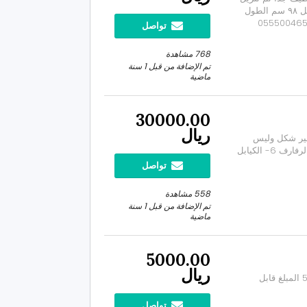
الحد الل 12000 ريال والقلب ٣٠٠٠ ريال العرض من الداخل ٩٨ سم الطول
تواصل
768 مشاهدة
تم الإضافة من قبل 1 سنة
ماضية
30000.00
ريال
اب فل تعديل تغير شكل وليس
حوادث 1- التانكي 2- الهاند بار 3- الاقزوز 4-المرتبة 5- الرفارف 6- الكيابل
تواصل
558 مشاهدة
تم الإضافة من قبل 1 سنة
ماضية
5000.00
ريال
دباب صيني للبيع مافيه لوحة وبدون اي أوراق. السعر 5000 المبلغ قابل
تواصل