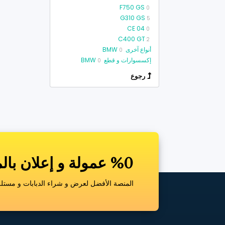
F750 GS
0
G310 GS
5
CE 04
0
C400 GT
2
أنواع آخرى BMW
0
إكسسوارات و قطع BMW
0
رجوع
%0 عمولة و إعلان بالمجان
المنصة الأفضل لعرض و شراء الدبابات و مستلزم