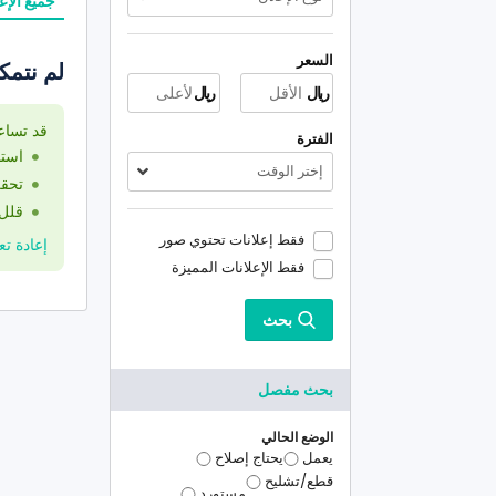
جميع الإع
السعر
لم نتمك
ريال
ريال
قد تساع
الفترة
استخ
إختر الوقت
تحقق
قلل 
فقط إعلانات تحتوي صور
إعادة تعي
فقط الإعلانات المميزة
بحث
بحث مفصل
الوضع الحالي
يعمل
يحتاج إصلاح
قطع/تشليح
مستورد