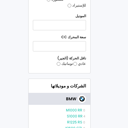
للإستيراد
الموديل
سعة المحرك CC
ناقل الحركة (الجير)
عادي
توماتيك
الشركات و موديلاتها
BMW
M1000 RR
0
S1000 RR
4
R1225 RS
0