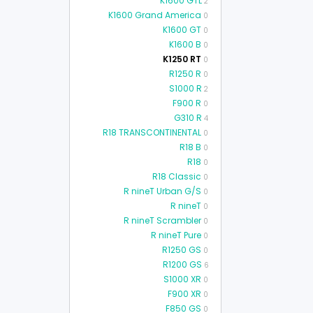
K1600 GTL
2
K1600 Grand America
0
K1600 GT
0
K1600 B
0
K1250 RT
0
R1250 R
0
S1000 R
2
F900 R
0
G310 R
4
R18 TRANSCONTINENTAL
0
R18 B
0
R18
0
R18 Classic
0
R nineT Urban G/S
0
R nineT
0
R nineT Scrambler
0
R nineT Pure
0
R1250 GS
0
R1200 GS
6
S1000 XR
0
F900 XR
0
F850 GS
0