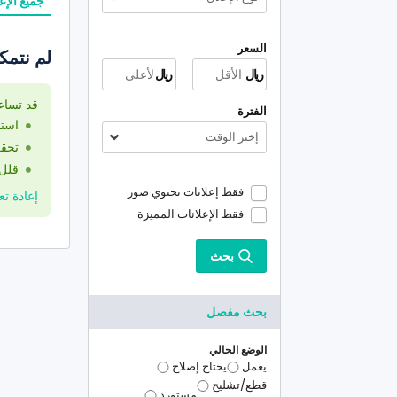
جميع الإع
السعر
لم نتمك
ريال
ريال
قد تساع
الفترة
استخ
إختر الوقت
تحقق
قلل 
فقط إعلانات تحتوي صور
إعادة تعي
فقط الإعلانات المميزة
بحث
بحث مفصل
الوضع الحالي
يعمل
يحتاج إصلاح
قطع/تشليح
مستورد