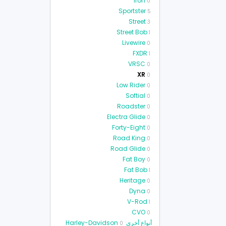
Iron
0
Sportster
5
Street
3
Street Bob
1
Livewire
0
FXDR
1
VRSC
0
XR
0
Low Rider
0
Softial
0
Roadster
0
Electra Glide
0
Forty-Eight
0
Road King
0
Road Glide
0
Fat Boy
0
Fat Bob
1
Heritage
0
Dyna
0
V-Rod
1
CVO
0
أنواع أخرى Harley-Davidson
0