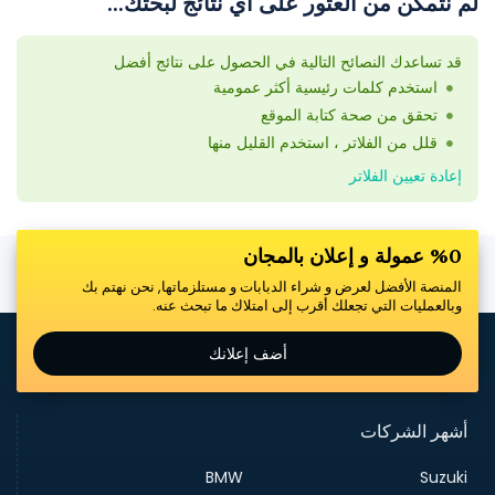
لم نتمكن من العثور على أي نتائج لبحثك...
قد تساعدك النصائح التالية في الحصول على نتائج أفضل
استخدم كلمات رئيسية أكثر عمومية
تحقق من صحة كتابة الموقع
قلل من الفلاتر ، استخدم القليل منها
إعادة تعيين الفلاتر
%0 عمولة و إعلان بالمجان
المنصة الأفضل لعرض و شراء الدبابات و مستلزماتها, نحن نهتم بك
وبالعمليات التي تجعلك أقرب إلى امتلاك ما تبحث عنه.
أضف إعلانك
أشهر الشركات
BMW
Suzuki