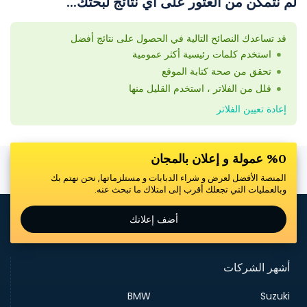
لم نتمكن من العثور على أي نتائج لبحثك...
قد تساعدك النصائح التالية في الحصول على نتائج أفضل
استخدم كلمات رئيسية أكثر عمومية
تحقق من صحة كتابة الموقع
قلل من الفلاتر ، استخدم القليل منها
إعادة تعيين الفلاتر
%0 عمولة و إعلان بالمجان
المنصة الأفضل لعرض و شراء الدبابات و مستلزماتها, نحن نهتم بك
وبالعمليات التي تجعلك أقرب إلى امتلاك ما تبحث عنه.
أضف إعلانك
أشهر الشركات
BMW
Suzuki