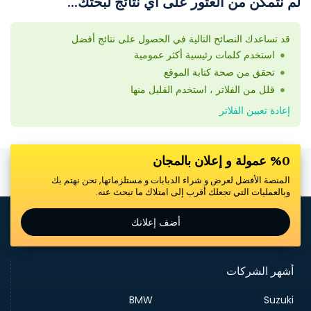
لم نتمكن من العثور على أي نتائج لبحثك...
قد تساعدك النصائح التالية في الحصول على نتائج أفضل
استخدم كلمات رئيسية أكثر عمومية
تحقق من صحة كتابة الموقع
قلل من الفلاتر ، استخدم القليل منها
إعادة تعيين الفلاتر
%0 عمولة و إعلان بالمجان
المنصة الأفضل لعرض و شراء الدبابات و مستلزماتها, نحن نهتم بك
وبالعمليات التي تجعلك أقرب إلى امتلاك ما تبحث عنه.
أضف إعلانك
أشهر الشركات
BMW
Suzuki