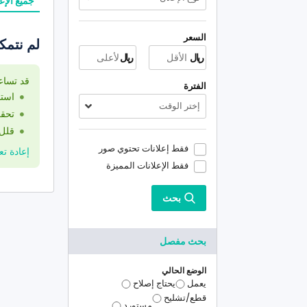
جميع الإع
السعر
لم نتمك
ريال
ريال
قد تساع
الفترة
استخ
إختر الوقت
تحقق
قلل 
فقط إعلانات تحتوي صور
إعادة تعي
فقط الإعلانات المميزة
بحث
بحث مفصل
الوضع الحالي
يعمل
يحتاج إصلاح
قطع/تشليح
مستورد