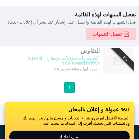
تفعيل التنبيهات لهذه القائمة
فعل التنبيهات لهذه القائمة واحصل على إشعار عند نشر أي إعلانات جديدة.
تفعيل التنبيهات
للتفاوض
مباع
اكسسوارات سوزوكي بوليفارد - suzuki
boulevard m109r
الموقع:
أبها, منطقة عسير, SA
1
%0 عمولة و إعلان بالمجان
المنصة الأفضل لعرض و شراء الدبابات و مستلزماتها, نحن نهتم بك
وبالعمليات التي تجعلك أقرب إلى امتلاك ما تبحث عنه.
أضف إعلانك