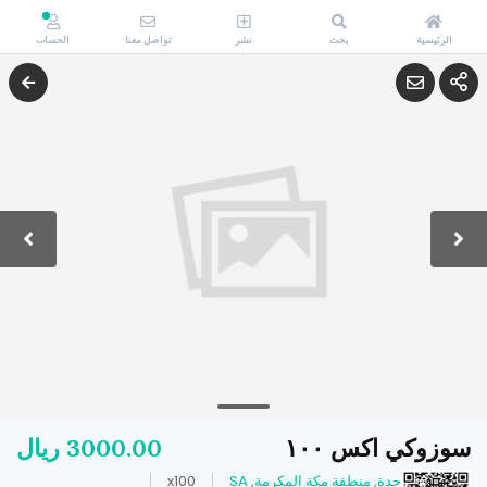
الرئيسية
بحث
نشر
تواصل معنا
الحساب
سوزوكي اكس ١٠٠
3000.00 ريال
جدة, منطقة مكة المكرمة, SA
x100