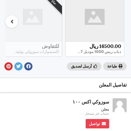
مباع
16500.00 ريال
للتفاوض
دباب ريس 1000 موديل 2007 الموقع جدة
اكسسوارات سوزوكي بوليفارد - suzuki boulevard m109r
طباعة
أرسل لصديق
تفاصيل المعلن
سوزوكي اكس ١٠٠
معلن
حساب غير مسجل
تواصل