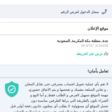
سجل الدخول لعرض الرقم
موقع الإعلان
جدة, منطقة مكة المكرمة, السعودية
21.54238, 39.19797
عرض على الخريطة
تعامل بأمان!
لا تقم بأي عملية تحويل لحساب مصرفي حتى تقابل المعلن
، و تعاين السلعة بنفسك و تفحصها و يتم الاتفاق حضوري.
مهمة الموقع تسهيل العرض و الطلب فقط, و أما البيع و
الشراء تكون بالطريقة التي يراها الطرفين مناسبة دون
تحمل الموقع أي مسؤولية. لا يطلب أي معلنون جادون دفعة أولى قبل
الالتقاء و المفاهمة و معاينة السلعة. يجب توثيق عملية البيع بالجهات