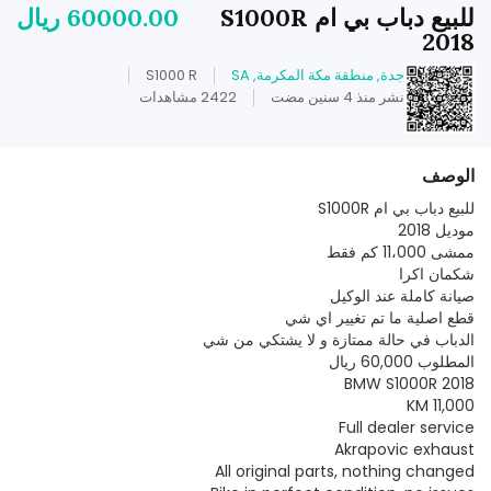
للبيع دباب بي ام S1000R
60000.00 ريال
2018
جدة, منطقة مكة المكرمة, SA
S1000 R
نشر منذ 4 سنين مضت
2422 مشاهدات
الوصف
للبيع دباب بي ام S1000R
موديل 2018
ممشى 11،000 كم فقط
شكمان اكرا
صيانة كاملة عند الوكيل
قطع اصلية ما تم تغيير اي شي
الدباب في حالة ممتازة و لا يشتكي من شي
المطلوب 60,000 ريال
2018 BMW S1000R
11,000 KM
Full dealer service
Akrapovic exhaust
All original parts, nothing changed