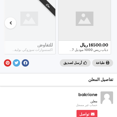
مباع
16500.00 ريال
للتفاوض
دباب ريس 1000 موديل 2007 الموقع جدة
اكسسوارات سوزوكي بوليفارد - suzuki boulevard m109r
طباعة
أرسل لصديق
تفاصيل المعلن
bakrione
معلن
حساب غير مسجل
تواصل